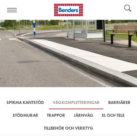
Hjälplänkar:
Verktyg
SPIKMA KANTSTÖD
VÄGKOMPLETTERINGAR
BARRIÄRER
STÖDMURAR
TRAPPOR
JÄRNVÄG
EL OCH TELE
TILLBEHÖR OCH VERKTYG