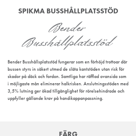
SPIKMA BUSSHÅLLPLATSSTÖD
Bender
Busshållplatsstöd
Bender Busshållsplatsstöd fungerar som en förhöjd trottoar där
bussen styrs in säkert utmed de släta kantstöden utan risk för
skador på däck och fordon. Samtliga har räfflad ovansida som
i möjligaste mån eliminerar halkrisken. Anslutningsstöden med
3,5% lutning ger ökad tillgänglighet för rörelsehindrade och
uppfyller gällande krav på handikappanpassning.
FÄRG