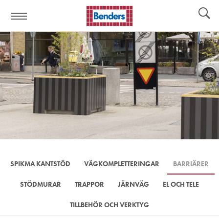
Hjälplänkar:
Verktyg
SPIKMA KANTSTÖD
VÄGKOMPLETTERINGAR
BARRIÄRER
STÖDMURAR
TRAPPOR
JÄRNVÄG
EL OCH TELE
TILLBEHÖR OCH VERKTYG