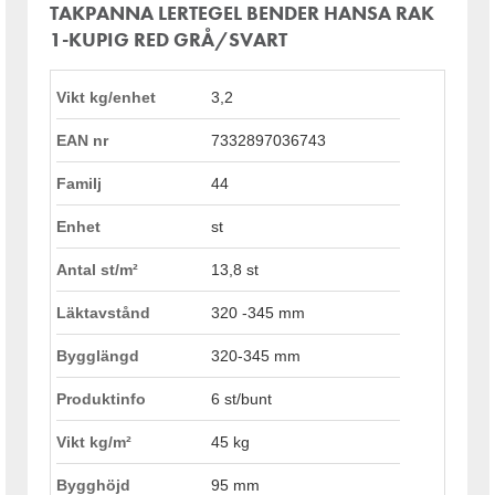
TAKPANNA LERTEGEL BENDER HANSA RAK
1-KUPIG RED GRÅ/SVART
Vikt kg/enhet
3,2
EAN nr
7332897036743
Familj
44
Enhet
st
Antal st/m²
13,8 st
Läktavstånd
320 -345 mm
Bygglängd
320-345 mm
Produktinfo
6 st/bunt
Vikt kg/m²
45 kg
Bygghöjd
95 mm