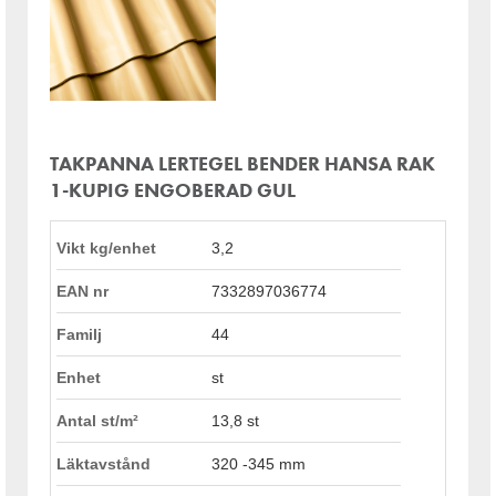
TAKPANNA LERTEGEL BENDER HANSA RAK
1-KUPIG ENGOBERAD GUL
Vikt kg/enhet
3,2
EAN nr
7332897036774
Familj
44
Enhet
st
Antal st/m²
13,8 st
Läktavstånd
320 -345 mm