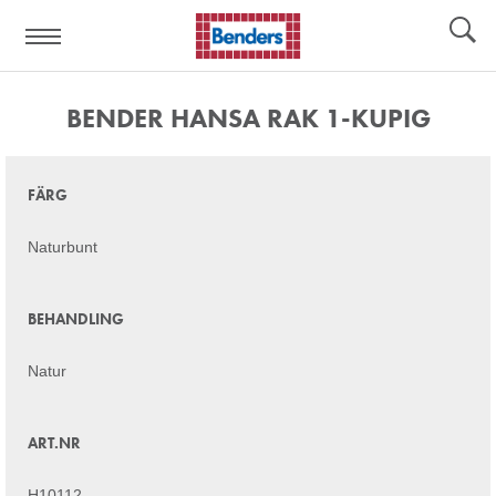
Hjälplänkar:
Verktyg
BENDER HANSA RAK 1-KUPIG
FÄRG
Naturbunt
BEHANDLING
Natur
ART.NR
H10112