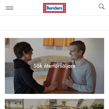
Hjälplänkar:
Verktyg
Sök återförsäljare