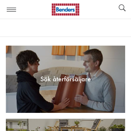
Hjälplänkar:
Verktyg
Sök återförsäljare