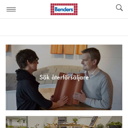
Hjälplänkar:
Verktyg
Sök återförsäljare