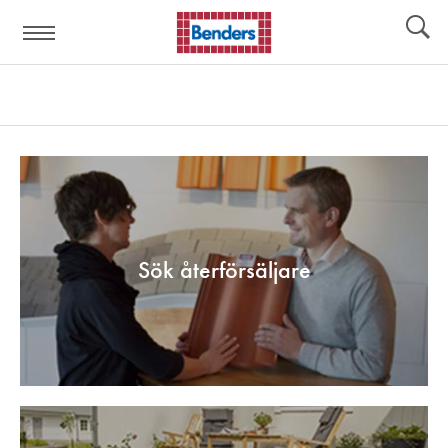
Hjälplänkar:
Verktyg
Sök återförsäljare