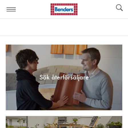
Hjälplänkar:
Verktyg
Sök återförsäljare