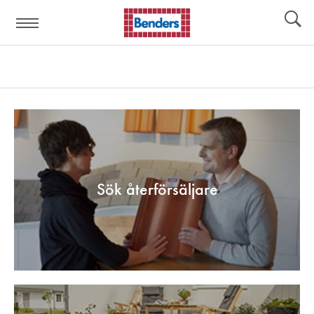
Hjälplänkar:
Verktyg
Sök återförsäljare