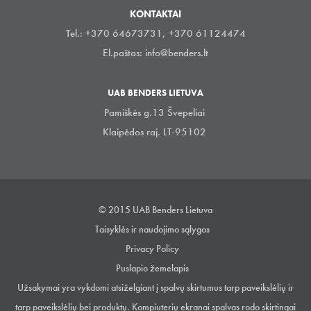
KONTAKTAI
Tel.: +370 64673731, +370 61124474
El.paštas:
info@benders.lt
UAB BENDERS LIETUVA
Pamiškės g.13 Švepeliai
Klaipėdos raj. LT-95102
© 2015 UAB Benders Lietuva
Taisyklės ir naudojimo sąlygos
Privacy Policy
Puslapio žemelapis
Užsakymai yra vykdomi atsiželgiant į spalvų skirtumus tarp paveikslėlių ir
tarp paveikslėlių bei produktų. Kompiuterių ekranai spalvas rodo skirtingai