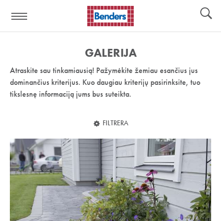
Pagalbos
Įrankiai
nuoroda:
GALERIJA
Atraskite sau tinkamiausią! Pažymėkite žemiau esančius jus
dominančius kriterijus. Kuo daugiau kriterijų pasirinksite, tuo
tikslesnę informaciją jums bus suteikta.
FILTRERA