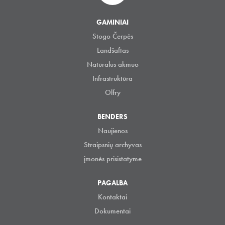
GAMINIAI
Stogo Čerpės
Landšaftas
Natūralus akmuo
Infrastruktūra
Olfry
BENDERS
Naujienos
Straipsnių archyvas
įmonės prisistatyme
PAGALBA
Kontaktai
Dokumentai