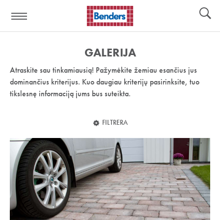
Pagalbos
Įrankiai
nuoroda:
GALERIJA
Atraskite sau tinkamiausią! Pažymėkite žemiau esančius jus
dominančius kriterijus. Kuo daugiau kriterijų pasirinksite, tuo
tikslesnę informaciją jums bus suteikta.
FILTRERA