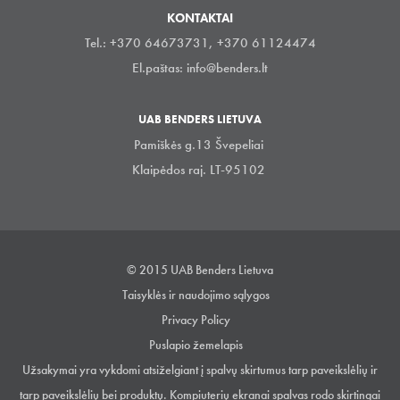
KONTAKTAI
Tel.: +370 64673731, +370 61124474
El.paštas:
info@benders.lt
UAB BENDERS LIETUVA
Pamiškės g.13 Švepeliai
Klaipėdos raj. LT-95102
© 2015 UAB Benders Lietuva
Taisyklės ir naudojimo sąlygos
Privacy Policy
Puslapio žemelapis
Užsakymai yra vykdomi atsiželgiant į spalvų skirtumus tarp paveikslėlių ir
tarp paveikslėlių bei produktų. Kompiuterių ekranai spalvas rodo skirtingai