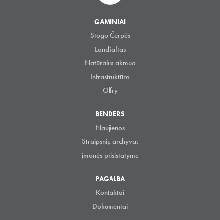
GAMINIAI
Stogo Čerpės
Landšaftas
Natūralus akmuo
Infrastruktūra
Olfry
BENDERS
Naujienos
Straipsnių archyvas
įmonės prisistatyme
PAGALBA
Kontaktai
Dokumentai