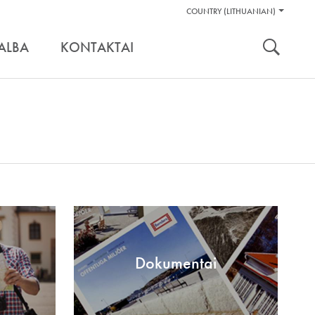
Pagalbos
COUNTRY (LITHUANIAN)
Įrankiai
nuoroda:
ALBA
KONTAKTAI
Dokumentai