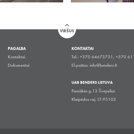
VIRŠUS
PAGALBA
KONTAKTAI
Kontaktai
Tel.: +370 64673731, +370 6
Dokumentai
El.paštas:
info@benders.lt
UAB BENDERS LIETUVA
Pamiškės g.13 Švepeliai
Klaipėdos raj. LT-95102