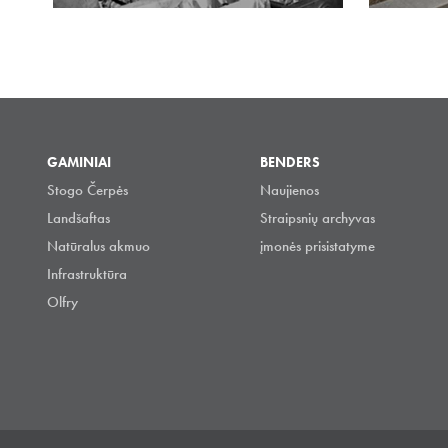
GAMINIAI
BENDERS
Stogo Čerpės
Naujienos
Landšaftas
Straipsnių archyvas
Natūralus akmuo
įmonės prisistatyme
Infrastruktūra
Olfry