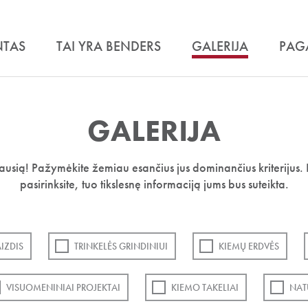
NTAS
TAI YRA BENDERS
GALERIJA
PAG
GALERIJA
iausią! Pažymėkite žemiau esančius jus dominančius kriterijus. 
pasirinksite, tuo tikslesnę informaciją jums bus suteikta.
IZDIS
TRINKELĖS GRINDINIUI
KIEMŲ ERDVĖS
VISUOMENINIAI PROJEKTAI
KIEMO TAKELIAI
NAT