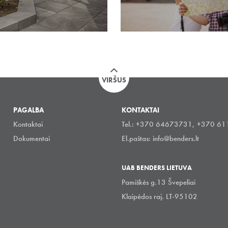
VIRŠUS
PAGALBA
KONTAKTAI
Kontaktai
Tel.: +370 64673731, +370 6
Dokumentai
El.paštas:
info@benders.lt
UAB BENDERS LIETUVA
Pamiškės g.13 Švepeliai
Klaipėdos raj. LT-95102