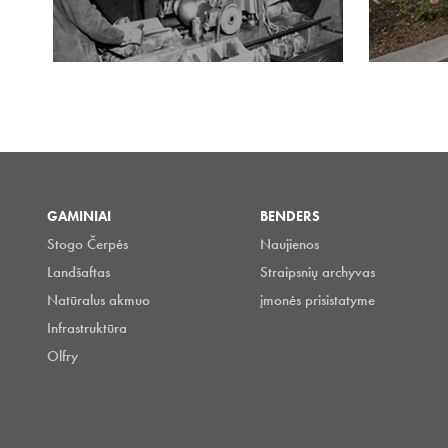
GAMINIAI
BENDERS
Stogo Čerpės
Naujienos
Landšaftas
Straipsnių archyvas
Natūralus akmuo
įmonės prisistatyme
Infrastruktūra
Olfry