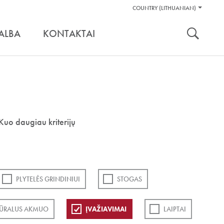
Pagalbos
COUNTRY (LITHUANIAN)
Įrankiai
nuoroda:
ALBA
KONTAKTAI
Kuo daugiau kriterijų
PLYTELĖS GRINDINIUI
STOGAS
ŪRALUS AKMUO
ĮVAŽIAVIMAI
LAIPTAI