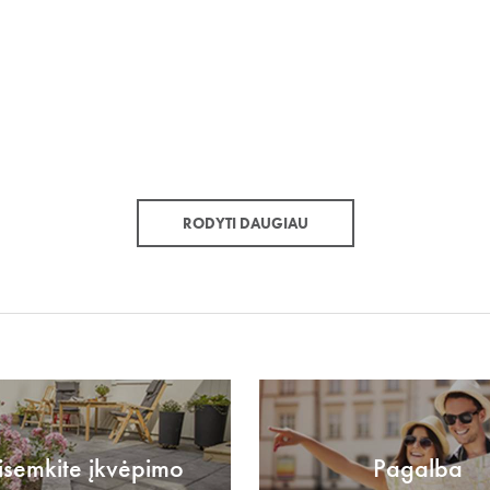
RODYTI DAUGIAU
isemkite įkvėpimo
Pagalba