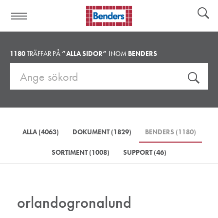
Hjälplänkar:
Verktyg
1180
TRÄFFAR PÅ
”
ALLA SIDOR
”
INOM
BENDERS
Sök
på
webbplatsen:
ALLA (4063)
DOKUMENT (1829)
BENDERS (1180)
SORTIMENT (1008)
SUPPORT (46)
orlandogronalund