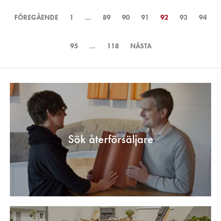
GÅ
TILL
FÖREGÅENDE
1
…
89
90
91
92
(DENNA
93
94
SIDA:
SIDA)
95
…
118
NÄSTA
Sök återförsäljare