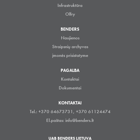
Infrastruktūra
Olfry
BENDERS
Naujienos
Straipsnių archyvas
įmonės prisistatyme
PAGALBA
Kontaktai
Dokumentai
KONTAKTAI
Tel.: +370 64673731, +370 61124474
El.paštas:
info@benders.lt
UAB BENDERS LIETUVA