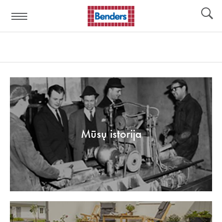
Pagalbos
Įrankiai
nuoroda:
Mūsų istorija