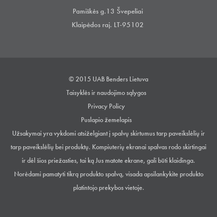
Pamiškės g.13 Švepeliai
Klaipėdos raj. LT-95102
© 2015 UAB Benders Lietuva
Taisyklės ir naudojimo sąlygos
Privacy Policy
Puslapio žemelapis
Užsakymai yra vykdomi atsiželgiant į spalvų skirtumus tarp paveikslėlių ir
tarp paveikslėlių bei produktų. Kompiuterių ekranai spalvas rodo skirtingai
ir dėl šios priežasties, tai ką Jus matote ekrane, gali būti klaidinga.
Norėdami pamatyti tikrą produkto spalvą, visada apsilankykite produkto
platintojo prekybos vietoje.