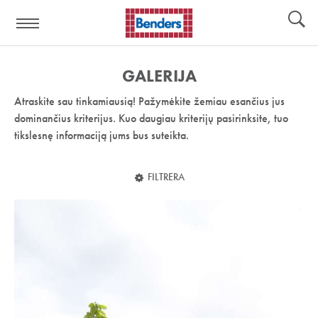
Pagalbos
Įrankiai
nuoroda:
GALERIJA
Atraskite sau tinkamiausią! Pažymėkite žemiau esančius jus
dominančius kriterijus. Kuo daugiau kriterijų pasirinksite, tuo
tikslesnę informaciją jums bus suteikta.
FILTRERA