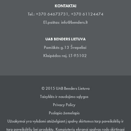
KONTAKTAI
Tel.: +370 64673731, +370 61124474
El.paštas:
info@benders.lt
UAB BENDERS LIETUVA
Pamiškės g.13 Švepeliai
Klaipėdos raj. LT-95102
© 2015 UAB Benders Lietuva
Taisyklės ir naudojimo sąlygos
Privacy Policy
Puslapio žemelapis
Užsakymai yra vykdomi atsiželgiant į spalvų skirtumus tarp paveikslėlių ir
tarp paveikslėlių bei produktų. Kompiuterių ekranai spalvas rodo skirtingai