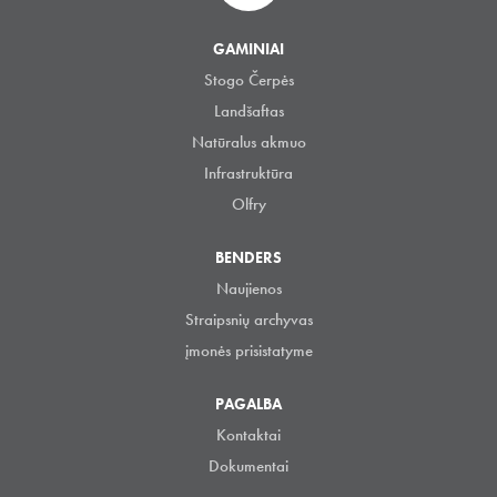
GAMINIAI
Stogo Čerpės
Landšaftas
Natūralus akmuo
Infrastruktūra
Olfry
BENDERS
Naujienos
Straipsnių archyvas
įmonės prisistatyme
PAGALBA
Kontaktai
Dokumentai