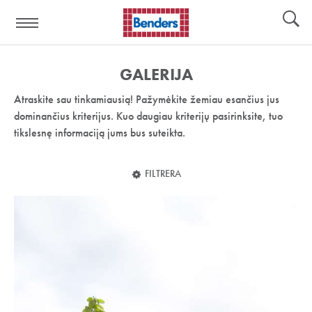
Pagalbos
Įrankiai
nuoroda:
GALERIJA
Atraskite sau tinkamiausią! Pažymėkite žemiau esančius jus
dominančius kriterijus. Kuo daugiau kriterijų pasirinksite, tuo
tikslesnę informaciją jums bus suteikta.
FILTRERA