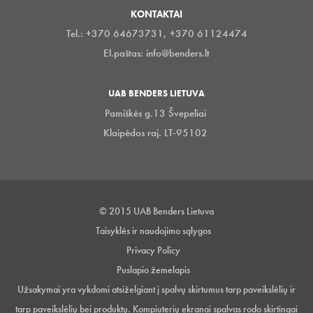
KONTAKTAI
Tel.: +370 64673731, +370 61124474
El.paštas:
info@benders.lt
UAB BENDERS LIETUVA
Pamiškės g.13 Švepeliai
Klaipėdos raj. LT-95102
© 2015 UAB Benders Lietuva
Taisyklės ir naudojimo sąlygos
Privacy Policy
Puslapio žemelapis
Užsakymai yra vykdomi atsiželgiant į spalvų skirtumus tarp paveikslėlių ir
tarp paveikslėlių bei produktų. Kompiuterių ekranai spalvas rodo skirtingai