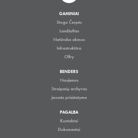
GAMINIAI
Stogo Čerpės
Landšaftas
Natūralus akmuo
Infrastruktūra
Olfry
BENDERS
Naujienos
Straipsnių archyvas
įmonės prisistatyme
PAGALBA
Kontaktai
Dokumentai