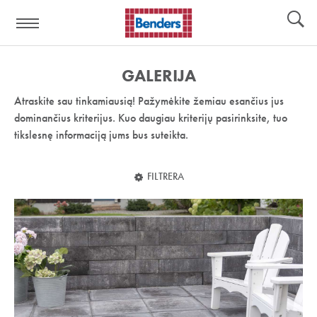
Pagalbos
Įrankiai
nuoroda:
GALERIJA
Atraskite sau tinkamiausią! Pažymėkite žemiau esančius jus
dominančius kriterijus. Kuo daugiau kriterijų pasirinksite, tuo
tikslesnę informaciją jums bus suteikta.
FILTRERA