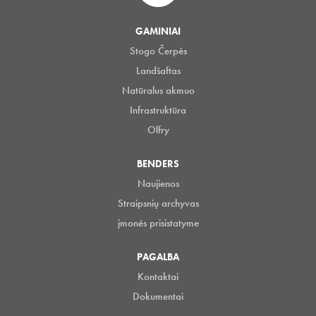
GAMINIAI
Stogo Čerpės
Landšaftas
Natūralus akmuo
Infrastruktūra
Olfry
BENDERS
Naujienos
Straipsnių archyvas
įmonės prisistatyme
PAGALBA
Kontaktai
Dokumentai