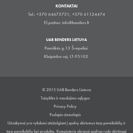
KONTAKTAI
Tel.: +370 64673731, +370 61124474
El.paštas:
info@benders.lt
UAB BENDERS LIETUVA
Pamiškės g.13 Švepeliai
Klaipėdos raj. LT-95102
© 2015 UAB Benders Lietuva
Taisyklės ir naudojimo sąlygos
Privacy Policy
Puslapio žemelapis
Užsakymai yra vykdomi atsiželgiant į spalvų skirtumus tarp paveikslėlių ir
tarp paveikslėlių bei produktų. Kompiuterių ekranai spalvas rodo skirtingai