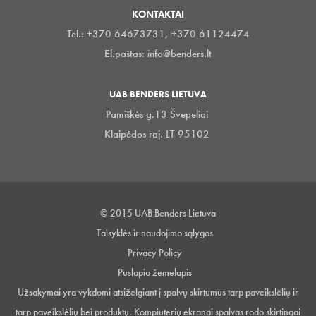
KONTAKTAI
Tel.: +370 64673731, +370 61124474
El.paštas:
info@benders.lt
UAB BENDERS LIETUVA
Pamiškės g.13 Švepeliai
Klaipėdos raj. LT-95102
© 2015 UAB Benders Lietuva
Taisyklės ir naudojimo sąlygos
Privacy Policy
Puslapio žemelapis
Užsakymai yra vykdomi atsiželgiant į spalvų skirtumus tarp paveikslėlių ir
tarp paveikslėlių bei produktų. Kompiuterių ekranai spalvas rodo skirtingai