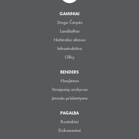
GAMINIAI
Stogo Čerpės
Landšaftas
Natūralus akmuo
Infrastruktūra
Olfry
BENDERS
Naujienos
Straipsnių archyvas
įmonės prisistatyme
PAGALBA
Kontaktai
Dokumentai