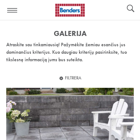
Pagalbos
Įrankiai
nuoroda:
GALERIJA
Atraskite sau tinkamiausią! Pažymėkite žemiau esančius jus
dominančius kriterijus. Kuo daugiau kriterijų pasirinksite, tuo
tikslesnę informaciją jums bus suteikta.
FILTRERA