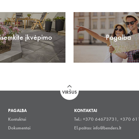
isemkite įkvėpimo
Pagalba
VIRŠUS
PAGALBA
KONTAKTAI
Kontaktai
Tel.: +370 64673731, +370 6
Dokumentai
El.paštas:
info@benders.lt