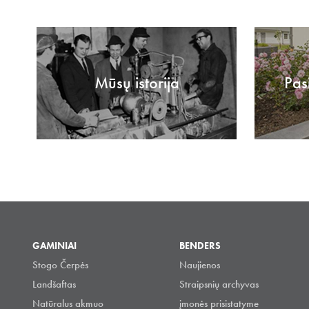
Mūsų istorija
Pas
GAMINIAI
BENDERS
Stogo Čerpės
Naujienos
Landšaftas
Straipsnių archyvas
Natūralus akmuo
įmonės prisistatyme