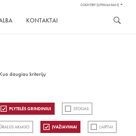
Pagalbos
COUNTRY (LITHUANIAN)
Įrankiai
nuoroda:
ALBA
KONTAKTAI
Kuo daugiau kriterijų
PLYTELĖS GRINDINIUI
STOGAS
ŪRALUS AKMUO
ĮVAŽIAVIMAI
LAIPTAI