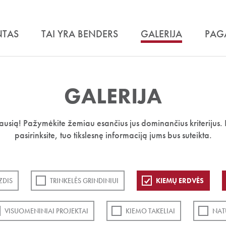
NTAS
TAI YRA BENDERS
GALERIJA
PAG
GALERIJA
iausią! Pažymėkite žemiau esančius jus dominančius kriterijus. 
pasirinksite, tuo tikslesnę informaciją jums bus suteikta.
ZDIS
TRINKELĖS GRINDINIUI
KIEMŲ ERDVĖS
VISUOMENINIAI PROJEKTAI
KIEMO TAKELIAI
NAT