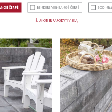
ANGĖ ČERPĖ
BENDERS VIENBANGĖ ČERPĖ
SODINIM
IŠJUNGTI IR PARODYTI VISKĄ