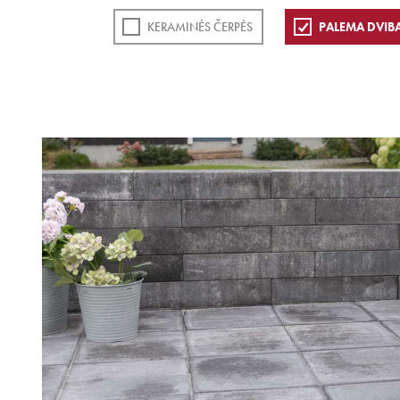
KERAMINĖS ČERPĖS
PALEMA DVIB