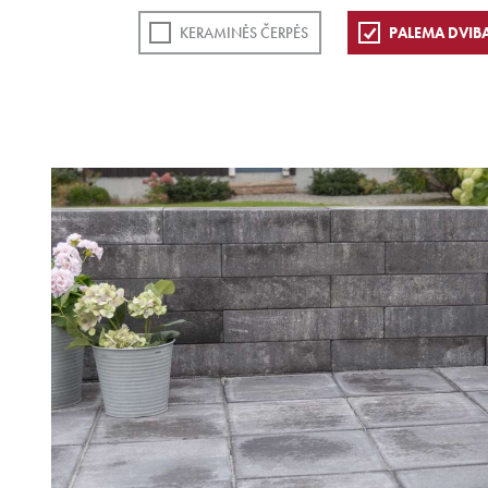
KERAMINĖS ČERPĖS
PALEMA DVIB