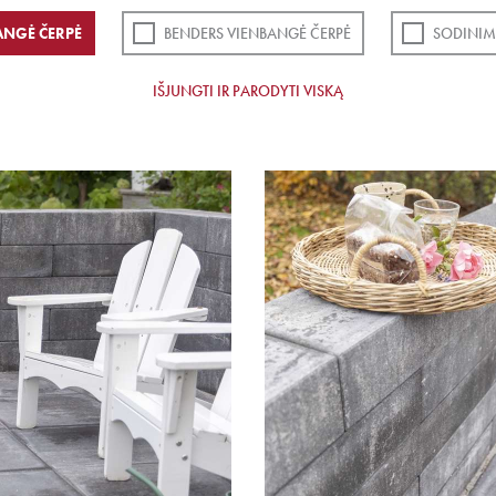
ANGĖ ČERPĖ
BENDERS VIENBANGĖ ČERPĖ
SODINIM
IŠJUNGTI IR PARODYTI VISKĄ