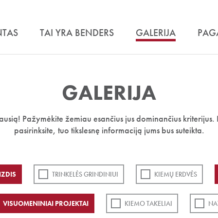
NTAS
TAI YRA BENDERS
GALERIJA
PAG
GALERIJA
iausią! Pažymėkite žemiau esančius jus dominančius kriterijus. 
pasirinksite, tuo tikslesnę informaciją jums bus suteikta.
IZDIS
TRINKELĖS GRINDINIUI
KIEMŲ ERDVĖS
VISUOMENINIAI PROJEKTAI
KIEMO TAKELIAI
NA