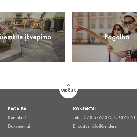
isemkite įkvėpimo
Pagalba
VIRŠUS
PAGALBA
KONTAKTAI
Kontaktai
Tel.: +370 64673731, +370 6
Dokumentai
El.paštas:
info@benders.lt