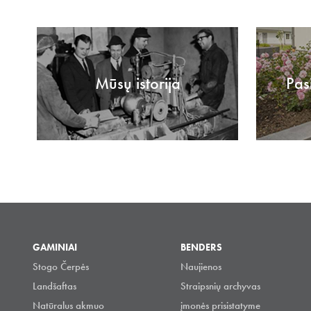
Mūsų istorija
Pas
GAMINIAI
BENDERS
Stogo Čerpės
Naujienos
Landšaftas
Straipsnių archyvas
Natūralus akmuo
įmonės prisistatyme