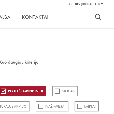
Pagalbos
COUNTRY (LITHUANIAN)
Įrankiai
nuoroda:
ALBA
KONTAKTAI
Kuo daugiau kriterijų
PLYTELĖS GRINDINIUI
STOGAS
TŪRALUS AKMUO
ĮVAŽIAVIMAI
LAIPTAI