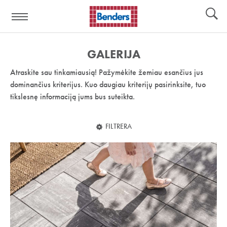
Pagalbos
Įrankiai
nuoroda:
GALERIJA
Atraskite sau tinkamiausią! Pažymėkite žemiau esančius jus
dominančius kriterijus. Kuo daugiau kriterijų pasirinksite, tuo
tikslesnę informaciją jums bus suteikta.
FILTRERA