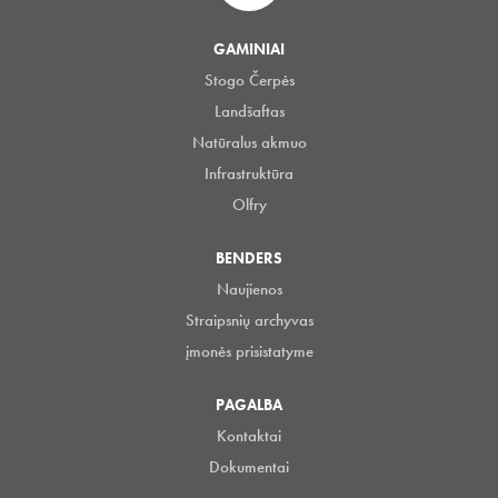
GAMINIAI
Stogo Čerpės
Landšaftas
Natūralus akmuo
Infrastruktūra
Olfry
BENDERS
Naujienos
Straipsnių archyvas
įmonės prisistatyme
PAGALBA
Kontaktai
Dokumentai