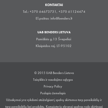
KONTAKTAI
Tel.: +370 64673731, +370 61124474
El.paštas:
info@benders.lt
UAB BENDERS LIETUVA
Pamiškės g.13 Švepeliai
Klaipėdos raj. LT-95102
© 2015 UAB Benders Lietuva
Taisyklės ir naudojimo sąlygos
Privacy Policy
Puslapio žemelapis
Užsakymai yra vykdomi atsiželgiant į spalvų skirtumus tarp paveikslėlių ir
tarp paveikslėlių bei produktų. Kompiuterių ekranai spalvas rodo skirtingai