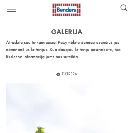
Pagalbos
Įrankiai
nuoroda:
GALERIJA
Atraskite sau tinkamiausią! Pažymėkite žemiau esančius jus
dominančius kriterijus. Kuo daugiau kriterijų pasirinksite, tuo
tikslesnę informaciją jums bus suteikta.
FILTRERA