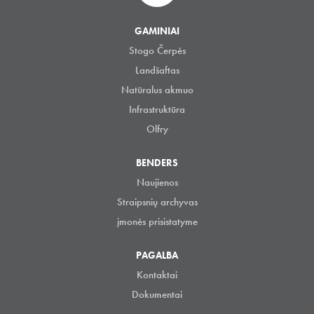
GAMINIAI
Stogo Čerpės
Landšaftas
Natūralus akmuo
Infrastruktūra
Olfry
BENDERS
Naujienos
Straipsnių archyvas
įmonės prisistatyme
PAGALBA
Kontaktai
Dokumentai