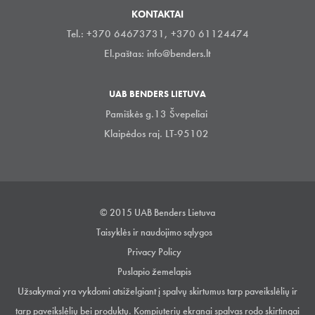
KONTAKTAI
Tel.: +370 64673731, +370 61124474
El.paštas:
info@benders.lt
UAB BENDERS LIETUVA
Pamiškės g.13 Švepeliai
Klaipėdos raj. LT-95102
© 2015 UAB Benders Lietuva
Taisyklės ir naudojimo sąlygos
Privacy Policy
Puslapio žemelapis
Užsakymai yra vykdomi atsiželgiant į spalvų skirtumus tarp paveikslėlių ir
tarp paveikslėlių bei produktų. Kompiuterių ekranai spalvas rodo skirtingai