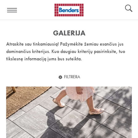
Pagalbos
Įrankiai
nuoroda:
GALERIJA
Atraskite sau tinkamiausią! Pažymėkite žemiau esančius jus
dominančius kriterijus. Kuo daugiau kriterijų pasirinksite, tuo
tikslesnę informaciją jums bus suteikta.
FILTRERA