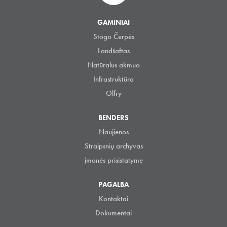
GAMINIAI
Stogo Čerpės
Landšaftas
Natūralus akmuo
Infrastruktūra
Olfry
BENDERS
Naujienos
Straipsnių archyvas
įmonės prisistatyme
PAGALBA
Kontaktai
Dokumentai