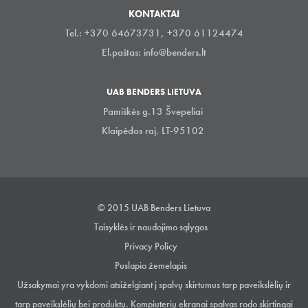
KONTAKTAI
Tel.: +370 64673731, +370 61124474
El.paštas:
info@benders.lt
UAB BENDERS LIETUVA
Pamiškės g.13 Švepeliai
Klaipėdos raj. LT-95102
© 2015 UAB Benders Lietuva
Taisyklės ir naudojimo sąlygos
Privacy Policy
Puslapio žemelapis
Užsakymai yra vykdomi atsiželgiant į spalvų skirtumus tarp paveikslėlių ir
tarp paveikslėlių bei produktų. Kompiuterių ekranai spalvas rodo skirtingai