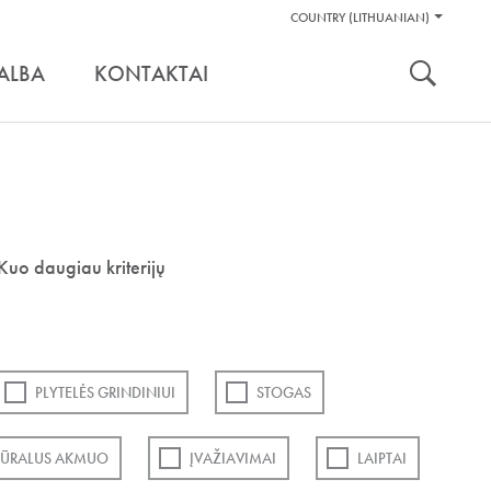
Pagalbos
COUNTRY (LITHUANIAN)
Įrankiai
nuoroda:
ALBA
KONTAKTAI
Kuo daugiau kriterijų
PLYTELĖS GRINDINIUI
STOGAS
ŪRALUS AKMUO
ĮVAŽIAVIMAI
LAIPTAI