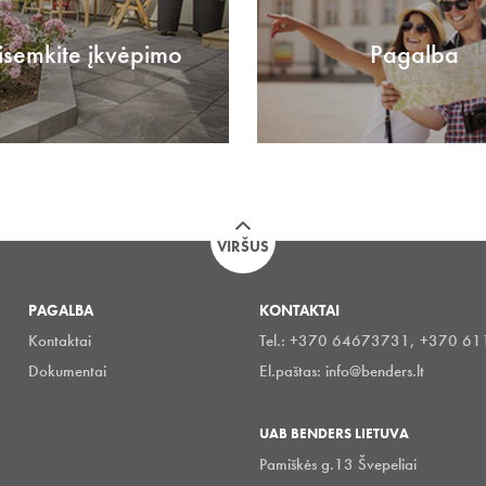
isemkite įkvėpimo
Pagalba
VIRŠUS
PAGALBA
KONTAKTAI
Kontaktai
Tel.: +370 64673731, +370 6
Dokumentai
El.paštas:
info@benders.lt
UAB BENDERS LIETUVA
Pamiškės g.13 Švepeliai