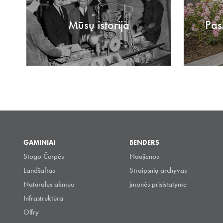
Mūsų istorija
Pas
GAMINIAI
BENDERS
Stogo Čerpės
Naujienos
Landšaftas
Straipsnių archyvas
Natūralus akmuo
įmonės prisistatyme
Infrastruktūra
Olfry