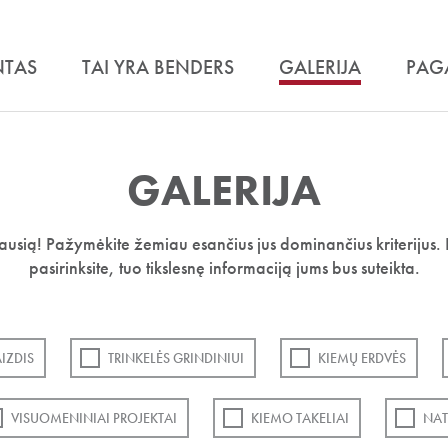
NTAS
TAI YRA BENDERS
GALERIJA
PAG
GALERIJA
iausią! Pažymėkite žemiau esančius jus dominančius kriterijus. 
pasirinksite, tuo tikslesnę informaciją jums bus suteikta.
IZDIS
TRINKELĖS GRINDINIUI
KIEMŲ ERDVĖS
VISUOMENINIAI PROJEKTAI
KIEMO TAKELIAI
NAT